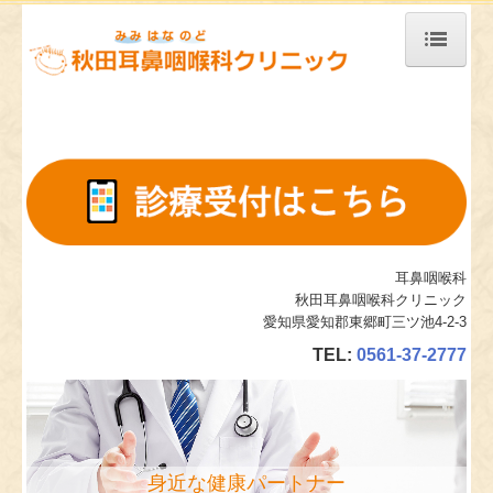
ホーム
当院について
診療案内
施設、設備など
地図、交通案内
耳鼻咽喉科
秋田耳鼻咽喉科クリニック
個人情報保護方針
愛知県愛知郡東郷町三ツ池4-2-3
TEL:
0561-37-2777
身近な健康パートナー