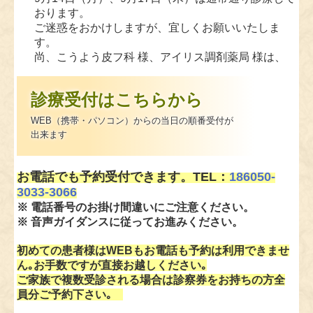
おります。
ご迷惑をおかけしますが、宜しくお願いいたしま
す。
尚、こうよう皮フ科 様、アイリス調剤薬局 様は、
通常通り診療、営業しております。
診療受付はこちらから
2026.05.14
WEB（携帯・パソコン）からの当日の順番受付が
■明細書発行体制について■
出来ます
当院では、医療の透明化や患者様への情報提供を積
極的に推進していく観点から、領収書の発行の際
に、個別の診療報酬の算定項目の分かる明細書を無
お電話でも予約受付できます。TEL：
186050-
料で発行しております。
3033-3066
また、公費負担医療の受給者で医療費の自己負担の
※ 電話番号のお掛け間違いにご注意ください。
ない方についても、明細書を無料で発行しておりま
※ 音声ガイダンスに従ってお進みください。
す。
尚、明細書には、使用された薬剤の名称や行われた
初めての患者様はWEBもお電話も予約は利用できませ
検査の名称が記載されます。
ん｡お手数ですが直接お越しください｡
明細書の発行を希望されない方は、会計窓口にてそ
ご家族で複数受診される場合は診察券をお持ちの方全
の旨をお申し出ください。
員分ご予約下さい｡
■電子的診療情報連携体制整備について■