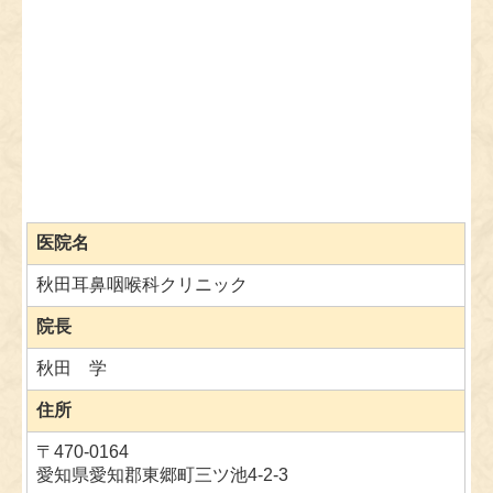
また、今秋から二診体制を導入予定です。待ち時間
の短縮と充実した診療の提供を目指してまいりま
す。
每週金曜日【午前】担当
井手先生
☆新しい先生のご紹介
トヨタ記念病院では『ベストオブドクター』に選ば
れたこともあるとても頼りになる先生です。子供が
医院名
大好きで、ご自身も2人の小学生を育てるママさん
ドクター! とっても気さくでお母さん達の気持ちも
秋田耳鼻咽喉科クリニック
わかる方なので、耳・鼻・のどのお悩みはお気軽に
ご相談ください。
院長
☆プロフィール
秋田 学
・2010年 鳥取大学 医学部卒業
・2010年～横浜市内の各病院で耳鼻咽喉科頭頸外科
住所
を中心に勤務
・2015年～名古屋大学医学部附属病院トヨタ記念病
〒470-0164
院・岡崎市民病院の耳鼻咽喉科にて勤務
愛知県愛知郡東郷町三ツ池4-2-3