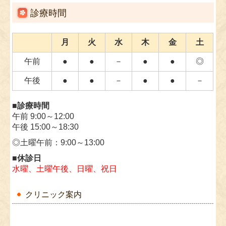
当院では、令和8年6月の診療報酬改定に伴う、電子
診療時間
的診療情報連携体制整備について以下のように対応
します。
月
火
水
木
金
土
・オンライン請求を行っています。
・オンライン資格確認を行う体制を有しています。
午前
●
●
－
●
●
◎
・
医師がオンライン資格確認を利用して取得した診
療情報を、診療を行う診察室または処置室において
午後
●
●
－
●
●
－
閲覧または活用できる体制を有しています。
・マイナンバーカードの健康保険証利用に関して、
■診療時間
一定程度の実績を有しています。
午前 9:00～12:00
・電子的診療情報連携の体制に関する事項及び、質
午後 15:00～18:30
の高い診療を実施する為の充分な情報を取得・活用
して診療を行うことについて、院内の見やすい場所
◎土曜午前：9:00～13:00
及びホームページ上に掲示しております。
■休診日
水曜、土曜午後、日曜、祝日
2026.05.07
今和8年6月から、新しい先生が加わります!
6月5日(金)～毎週金曜日午前に新しい女性医師が加
クリニック案内
わりますのでお知らせします。しばらくの間は、秋
田院長も診察のお手伝いで診察室にいます。安心し
て受診してください。