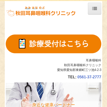
ホーム
当院について
診療案内
施設、設備など
地図、交通案内
耳鼻咽喉科
秋田耳鼻咽喉科クリニック
個人情報保護方針
愛知県愛知郡東郷町三ツ池4-2-3
TEL:
0561-37-2777
身近な健康パートナー