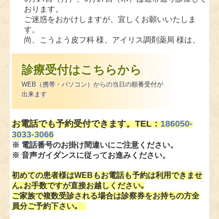
おります。
ご迷惑をおかけしますが、宜しくお願いいたしま
す。
尚、こうよう皮フ科 様、アイリス調剤薬局 様は、
通常通り診療、営業しております。
診療受付はこちらから
2026.05.14
WEB（携帯・パソコン）からの当日の順番受付が
■明細書発行体制について■
出来ます
当院では、医療の透明化や患者様への情報提供を積
極的に推進していく観点から、領収書の発行の際
に、個別の診療報酬の算定項目の分かる明細書を無
お電話でも予約受付できます。TEL：
186050-
料で発行しております。
3033-3066
また、公費負担医療の受給者で医療費の自己負担の
※ 電話番号のお掛け間違いにご注意ください。
ない方についても、明細書を無料で発行しておりま
※ 音声ガイダンスに従ってお進みください。
す。
尚、明細書には、使用された薬剤の名称や行われた
初めての患者様はWEBもお電話も予約は利用できませ
検査の名称が記載されます。
ん｡お手数ですが直接お越しください｡
明細書の発行を希望されない方は、会計窓口にてそ
ご家族で複数受診される場合は診察券をお持ちの方全
の旨をお申し出ください。
員分ご予約下さい｡
■電子的診療情報連携体制整備について■