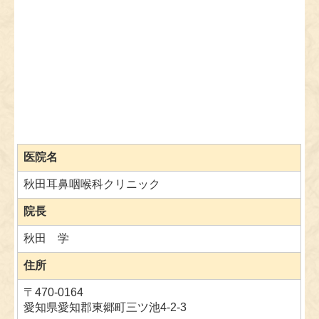
また、今秋から二診体制を導入予定です。待ち時間
の短縮と充実した診療の提供を目指してまいりま
す。
每週金曜日【午前】担当
井手先生
☆新しい先生のご紹介
トヨタ記念病院では『ベストオブドクター』に選ば
れたこともあるとても頼りになる先生です。子供が
医院名
大好きで、ご自身も2人の小学生を育てるママさん
ドクター! とっても気さくでお母さん達の気持ちも
秋田耳鼻咽喉科クリニック
わかる方なので、耳・鼻・のどのお悩みはお気軽に
ご相談ください。
院長
☆プロフィール
秋田 学
・2010年 鳥取大学 医学部卒業
・2010年～横浜市内の各病院で耳鼻咽喉科頭頸外科
住所
を中心に勤務
・2015年～名古屋大学医学部附属病院トヨタ記念病
〒470-0164
院・岡崎市民病院の耳鼻咽喉科にて勤務
愛知県愛知郡東郷町三ツ池4-2-3