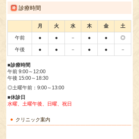
当院では、令和8年6月の診療報酬改定に伴う、電子
診療時間
的診療情報連携体制整備について以下のように対応
します。
月
火
水
木
金
土
・オンライン請求を行っています。
・オンライン資格確認を行う体制を有しています。
午前
●
●
－
●
●
◎
・
医師がオンライン資格確認を利用して取得した診
療情報を、診療を行う診察室または処置室において
午後
●
●
－
●
●
－
閲覧または活用できる体制を有しています。
・マイナンバーカードの健康保険証利用に関して、
■診療時間
一定程度の実績を有しています。
午前 9:00～12:00
・電子的診療情報連携の体制に関する事項及び、質
午後 15:00～18:30
の高い診療を実施する為の充分な情報を取得・活用
して診療を行うことについて、院内の見やすい場所
◎土曜午前：9:00～13:00
及びホームページ上に掲示しております。
■休診日
水曜、土曜午後、日曜、祝日
2026.05.07
今和8年6月から、新しい先生が加わります!
6月5日(金)～毎週金曜日午前に新しい女性医師が加
クリニック案内
わりますのでお知らせします。しばらくの間は、秋
田院長も診察のお手伝いで診察室にいます。安心し
て受診してください。